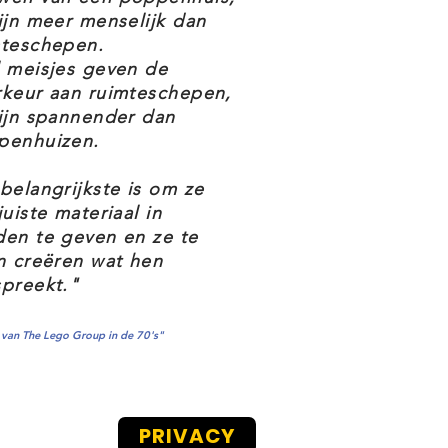
ijn meer menselijk dan
mteschepen.
 meisjes geven de
rkeur aan ruimteschepen,
ijn spannender dan
penhuizen.
belangrijkste is om ze
juiste materiaal in
en te geven en ze te
n creëren wat hen
preekt."
van The Lego Group in de 70's"
PRIVACY