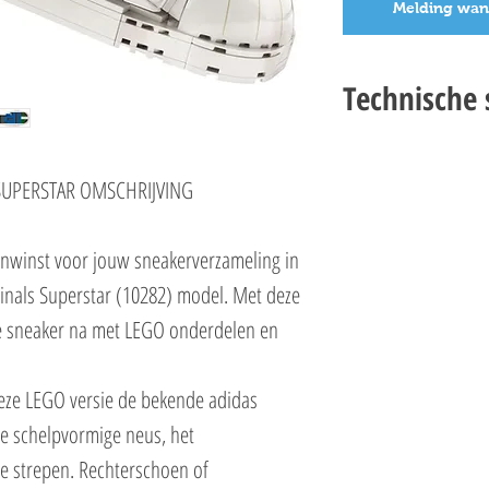
Melding wan
Technische s
LEGO 10282 ADIDAS ORI
Setnummer 10282
 SUPERSTAR OMSCHRIJVING
Leeftijd 18+
Onderdelen 731
nwinst voor jouw sneakerverzameling in
Thema's Exclusives
EAN 5702016914030
inals Superstar (10282) model. Met deze
e sneaker na met LEGO onderdelen en
deze LEGO versie de bekende adidas
 de schelpvormige neus, het
de strepen. Rechterschoen of