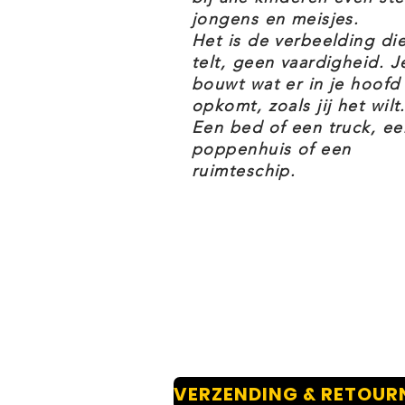
Originals Superstar 10282 mode
jongens en meisjes.
Boordevol authentieke details 
Het is de verbeelding di
telt, geen vaardigheid. J
de 3 gekartelde strepen, het adi
bouwt wat er in je hoofd
Superstar elementen.
opkomt, zoals jij het wilt.
Dit LEGO® model vormt met zijn
Een bed of een truck, ee
poppenhuis of een
schoenendoos als verpakking een
ruimteschip.
originele adidas sneaker.
Ben je op zoek naar een bijzond
modelset is ideaal voor iederee
volwassen LEGO® bouwers die ee
Afmetingen: ca. 12 cm hoog, 27 
Met een displaystandaard en inf
echte blikvanger in huis of op k
Inclusief extra LEGO® onderdele