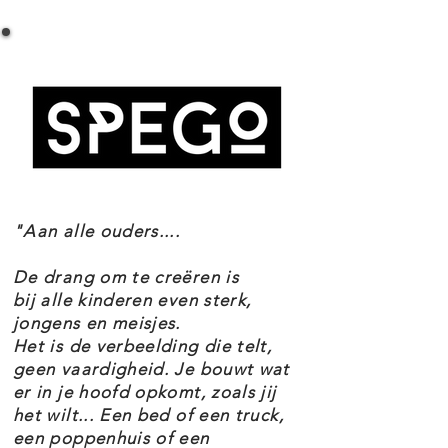
LEGO 21317 STOOMBOOT WILLIE
gesynchroniseerd geluid. Deze
SPECIFICATIES
LEGO versie van de S.S. Willie heeft
Setnummer 21317
stoompijpen die op en neer
Leeftijd 10+
bewegen en schoepenraderen die
Onderdelen 751
Thema's Exclusives & Ideas
draaien als de boot wordt
EAN 5702016501995
voortgeduwd. De brug van de boot
heeft ruimte voor een minifiguur
"Aan alle ouders....
en details die specifiek zijn voor
schepen, zoals een roer, een
De drang om te creëren is
reddingsboei en een bouwbare
bij alle kinderen even sterk,
jongens en meisjes.
bel, om spelen nog leuker te
Het is de verbeelding die telt,
maken.
geen vaardigheid. Je bouwt wat
er in je hoofd opkomt, zoals jij
Op het dek staat een werkende
het wilt... Een bed of een truck,
kraan waarmee het 'aardappelkrat'
een poppenhuis of een