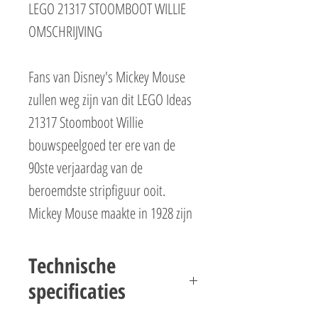
LEGO 21317 STOOMBOOT WILLIE
OMSCHRIJVING
Fans van Disney's Mickey Mouse
zullen weg zijn van dit LEGO Ideas
21317 Stoomboot Willie
bouwspeelgoed ter ere van de
90ste verjaardag van de
beroemdste stripfiguur ooit.
Mickey Mouse maakte in 1928 zijn
debuut op het witte doek in een
korte zwart-wittekenfilm met de
Technische
titel 'Stoomboot Willie'. Dit was
specificaties
ook de eerste Disneyfilm met