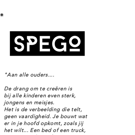
LEGO CREATOR 31140 MAGISCHE
of rechtop op zijn 2 achterpoten
EENHOORN SPECIFICATIES
op de meegeleverde
Setnummer 31140
regenboogstandaard.
Leeftijd 7+
Onderdelen 145
Thema's Creator
De belevenissen houden nooit op
EAN 5702017415932
met de 3 verschillende wezens die
jonge bouwers kunnen maken met
"Aan alle ouders....
deze LEGO Creator 3in1 set.
Ze kunnen een verstelbare
De drang om te creëren is
magische eenhoorn bouwen en
bij alle kinderen even sterk,
jongens en meisjes.
die ombouwen tot een verstelbaar
Het is de verbeelding die telt,
zeepaardje op een
geen vaardigheid. Je bouwt wat
er in je hoofd opkomt, zoals jij
zeebodemstandaard of een
het wilt... Een bed of een truck,
verstelbare magische pauw met