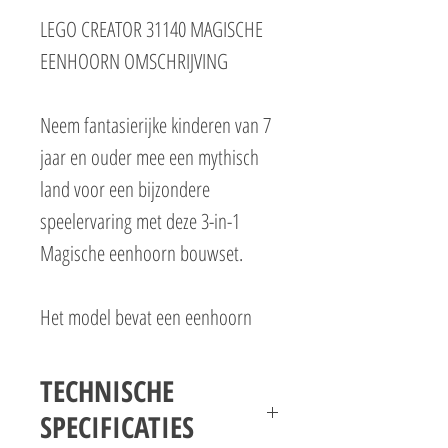
LEGO CREATOR 31140 MAGISCHE
EENHOORN OMSCHRIJVING
Neem fantasierijke kinderen van 7
jaar en ouder mee een mythisch
land voor een bijzondere
speelervaring met deze 3-in-1
Magische eenhoorn bouwset.
Het model bevat een eenhoorn
met een gouden hoorn, een
kleurrijke staart en verstelbare
TECHNISCHE
poten en hoeven. Hij kan worden
SPECIFICATIES
neergezet in 2 posities: op 4 poten