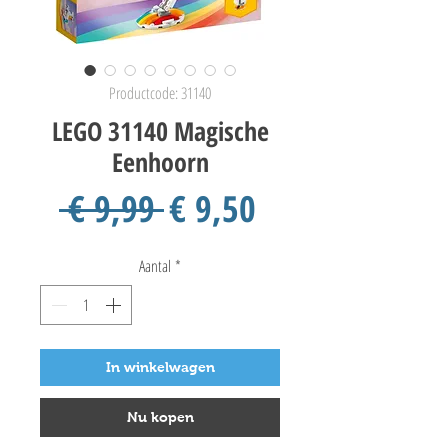
Productcode: 31140
LEGO 31140 Magische
Eenhoorn
Normale
Verkoopprijs
 € 9,99 
€ 9,50
prijs
Aantal
*
In winkelwagen
Nu kopen