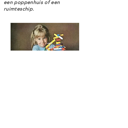
een poppenhuis of een
ruimteschip.
LEGO Creator 3in1 speelgoed is
een geweldig cadeau met in elke
doos 3 bouwmogelijkheden voor
kinderen die houden van
speelgoed auto's, speelgoed
vliegtuigen, LEGO voertuigen en
bouwsets.
Kinderen zullen de modellen graag
bouwen, herbouwen en opnieuw
bouwen. Ze kunnen zich urenlang
vermaken met 3in1 sets die
aansluiten op hun interesses,