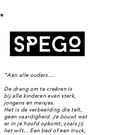
rotorbladen kan vervoeren op de
LEGO Creator 31146 Truck met helikopter
oplegger. Kinderen kunnen met dit
Specificaties
LEGO Creator speelgoed 3
Setnummer 31146
verschillende combinaties van 2
Leeftijd 7+
Onderdelen 270
afzonderlijke speelgoed voertuigen
Thema's Creator
bouwen. Ze kunnen de speelgoed
EAN 5702017567402
vrachtwagen met helikopter
"Aan alle ouders....
bouwen, deze ombouwen tot een
propellervliegtuig en een
De drang om te creëren is
brandstoftruck met bewegende
bij alle kinderen even sterk,
jongens en meisjes.
wielen of een hot rod en
Het is de verbeelding die telt,
terreinwagen – of de stenen
geen vaardigheid. Je bouwt wat
er in je hoofd opkomt, zoals jij
gebruiken om hun eigen
het wilt... Een bed of een truck,
voertuigen te bedenken.