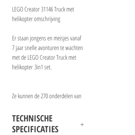
LEGO Creator 31146 Truck met
helikopter omschrijving
Er staan jongens en meisjes vanaf
7 jaar snelle avonturen te wachten
met de LEGO Creator Truck met
helikopter 3in1 set.
Ze kunnen de 270 onderdelen van
de LEGO Creator set gebruiken om
een coole transportwagen met
TECHNISCHE
beweegbare wielen te bouwen die
SPECIFICATIES
een LEGO helikopter met draaibare