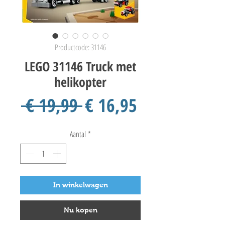
Productcode: 31146
LEGO 31146 Truck met
helikopter
Normale
Verkoopprij
 € 19,99 
€ 16,95
prijs
Aantal
*
In winkelwagen
Nu kopen