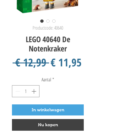
Productcode: 40640
LEGO 40640 De
Notenkraker
Normale
Verkoopprij
 € 12,99 
€ 11,95
prijs
Aantal
*
In winkelwagen
Nu kopen