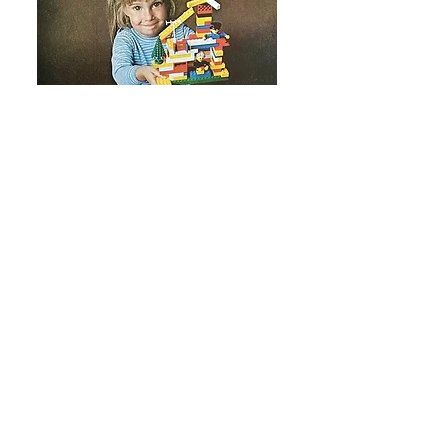
de notenkraker ca. 16 cm hoog en
vormt het model een leuke
blikvanger in elke kamer
Veel jongens houden van het
bouwen van een poppenhuis,
ze zijn meer menselijk dan
ruimteschepen.
Veel meisjes geven de