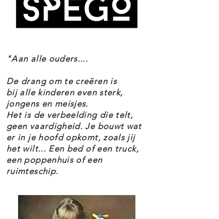
Winters bouwproject voor
"Aan alle ouders....
kinderen, vrienden en gezinnen –
vier de feestdagen met deze
De drang om te creëren is
LEGO® versie van de beroemde
bij alle kinderen even sterk,
jongens en meisjes.
notenkraker
Het is de verbeelding die telt,
Een leuk decembercadeau – deze
geen vaardigheid. Je bouwt wat
er in je hoofd opkomt, zoals jij
LEGO® Notenkraker figuur
het wilt... Een bed of een truck,
(40640) is een leuk cadeau voor
een poppenhuis of een
alle bouwers van 8 jaar en ouder
ruimteschip.
Afmetingen – eenmaal gebouwd is