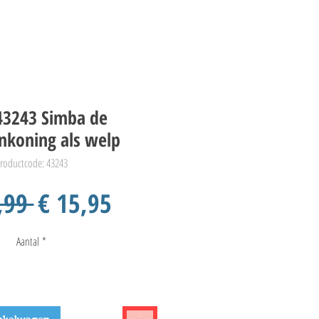
43243 Simba de
koning als welp
roductcode: 43243
Normale
Verkoopprijs
,99 
€ 15,95
prijs
Aantal
*