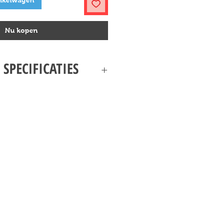
nkelwagen
Nu kopen
 SPECIFICATIES
IMBA DE LEEUWENKONING ALS WELP