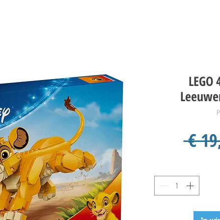
LEGO 
Leeuwen
P
 € 19