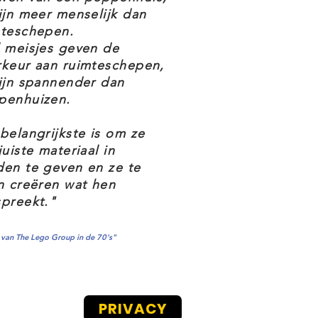
ijn meer menselijk dan
mteschepen.
 meisjes geven de
rkeur aan ruimteschepen,
ijn spannender dan
penhuizen.
belangrijkste is om ze
juiste materiaal in
en te geven en ze te
n creëren wat hen
preekt."
van The Lego Group in de 70's"
PRIVACY