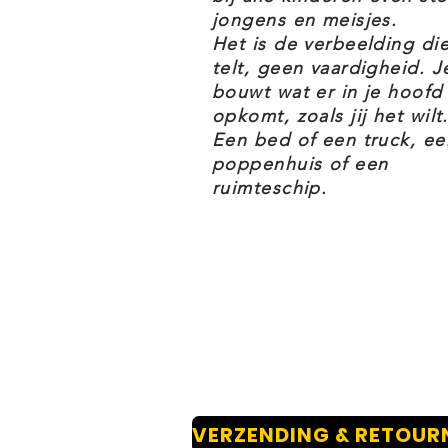
De LEGO Disney 43243 Simba de 
jongens en meisjes.
uit van het thema Disney.
Het is de verbeelding di
telt, geen vaardigheid. J
bouwt wat er in je hoofd
LEGO DISNEY 43243 SIMBA DE
opkomt, zoals jij het wilt.
Een bed of een truck, ee
poppenhuis of een
Bouwbaar speelgoed voor kinder
ruimteschip.
6 jaar op deze Simba de Leeuwe
voor fantasierijke rollenspellen 
kinderkamer
Vier een mijlpaal – dit bouwsp
LEGO dieren figuur uit De Leeuw
met 4 'insecten' om het 30-jari
vieren