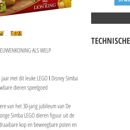
In wi
TECHNISCHE
LEEUWENKONING ALS WELP
LEGO DISNEY 43243 S
SPECIFICATIES
Setnummer 43243
Leeftijd 6+
 jaar met dit leuke LEGO ǀ Disney Simba
Onderdelen 222
wbare dieren speelgoed
Thema's Disney
EAN 5702017602080
ere van het 30-jarig jubileum van De
onge Simba LEGO dieren figuur uit de
n draaibare kop en beweegbare poten en