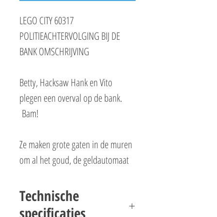
LEGO CITY 60317
POLITIEACHTERVOLGING BIJ DE
BANK OMSCHRIJVING
Betty, Hacksaw Hank en Vito
plegen een overval op de bank.
Bam!
Ze maken grote gaten in de muren
om al het goud, de geldautomaat
en de telmachine voor biljetten te
stelen. Dit is een hightechoverval –
Technische
ze hebben zelfs een drone!
specificaties