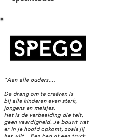
Het is tijd om de speciale LEGO®
LEGO CITY 60317 POLITIEACHTERVOLGING
City eenheid in te zetten.
BIJ DE BANK SPECIFICATIES
Mobiliseer de helikopter met
Setnummer 60317
netkanon, stap in de supersterke
Leeftijd 7+
gepantserde vrachtwagen en help
Onderdelen 915
Thema's City
Rooky Partnur en Sam Grizzled om
EAN 5702017161921
de boeven te vangen!
Er staat kinderen volop actie te
"Aan alle ouders....
wachten met deze LEGO® City
Politieachtervolging bij de bank
De drang om te creëren is
(60317) speelset. Er is een
bij alle kinderen even sterk,
jongens en meisjes.
bankgebouw vol leuke kenmerken,
Het is de verbeelding die telt,
een uitklapbare
geen vaardigheid. Je bouwt wat
er in je hoofd opkomt, zoals jij
schoonmaakwagen waarmee de
het wilt... Een bed of een truck,