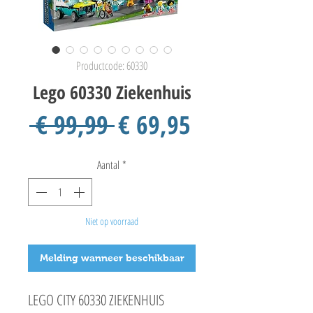
Productcode: 60330
Lego 60330 Ziekenhuis
Normale
Verkoopprij
 € 99,99 
€ 69,95
prijs
Aantal
*
Niet op voorraad
Melding wanneer beschikbaar
LEGO CITY 60330 ZIEKENHUIS