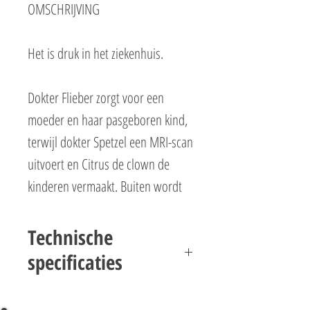
OMSCHRIJVING
Het is druk in het ziekenhuis.
Dokter Flieber zorgt voor een
moeder en haar pasgeboren kind,
terwijl dokter Spetzel een MRI-scan
uitvoert en Citrus de clown de
kinderen vermaakt. Buiten wordt
Wallop op een brancard naar de
ambulance gebracht nadat hij van
Technische
zijn stuntmotor is gevallen, terwijl
specificaties
een piloot opstijgt in de
LEGO CITY 60330 ZIEKENHUIS
reddingshelikopter vanaf het dak