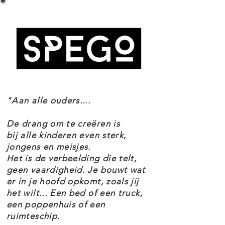
SPECIFICATIES
van het ziekenhuis. Beleef samen
Setnummer 60330
met een hele groep leuke
Leeftijd 7+
personages allerlei spannende
Onderdelen 816
Thema's City
avonturen in het LEGO® City
EAN 5702017161600
Ziekenhuis!
Deze LEGO® City Ziekenhuis
"Aan alle ouders....
(60330) speelset zit boordevol
inspirerende kenmerken voor
De drang om te creëren is
fantasierijk spel, waaronder een
bij alle kinderen even sterk,
jongens en meisjes.
receptie met speelkamer,
Het is de verbeelding die telt,
kraamafdeling, toilet en een kamer
geen vaardigheid. Je bouwt wat
er in je hoofd opkomt, zoals jij
met een MRI-scanner. De set bevat
het wilt... Een bed of een truck,
ook een ambulance en
een poppenhuis of een
reddingshelikopter, wegplaten om
ruimteschip.