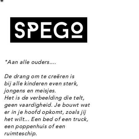
Setnummer 60452
van een vader, moeder en hun
Leeftijd 5+
baby toe voor fantasierijk
Onderdelen 196
speelplezier en leuke reisverhalen.
Thema's City
EAN 5702017812427
Dit LEGO City kampeerspeelgoed
bevat een stapsgewijze gedrukte
bouwgids. Kinderen kunnen ook
"Aan alle ouders....
genieten van een leuk en intuïtief
bouwavontuur in de LEGO Builder
De drang om te creëren is
app. Hier kunnen ze inzoomen en
bij alle kinderen even sterk,
jongens en meisjes.
modellen in 3D draaien, hun
Het is de verbeelding die telt,
voortgang bijhouden tijdens het
geen vaardigheid. Je bouwt wat
er in je hoofd opkomt, zoals jij
bouwen en andere speelsets
het wilt... Een bed of een truck,
verkennen en opslaan.
een poppenhuis of een
ruimteschip.