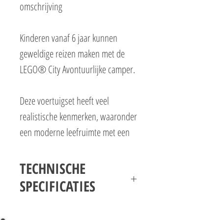
omschrijving
Kinderen vanaf 6 jaar kunnen
geweldige reizen maken met de
LEGO® City Avontuurlijke camper.
Deze voertuigset heeft veel
realistische kenmerken, waaronder
een moderne leefruimte met een
keuken, toilet, stapelbed en wieg.
De set bevat ook een tafel en 2
TECHNISCHE
stoelen voor binnen en buiten,
SPECIFICATIES
plus een speelgoedgitaar en een
LEGO City 60452 Donuttruck Specificaties
kampvuur. Voeg de minifiguren