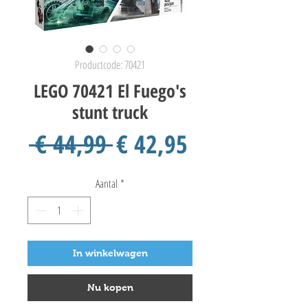
Productcode: 70421
LEGO 70421 El Fuego's
stunt truck
Normale
Verkoopprij
 € 44,99 
€ 42,95
prijs
Aantal
*
In winkelwagen
Nu kopen