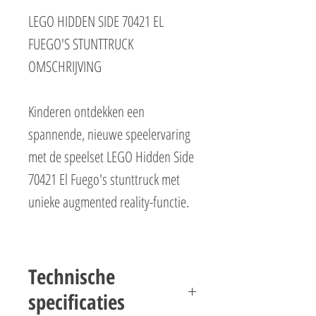
LEGO HIDDEN SIDE 70421 EL
FUEGO'S STUNTTRUCK
OMSCHRIJVING
Kinderen ontdekken een
spannende, nieuwe speelervaring
met de speelset LEGO Hidden Side
70421 El Fuego's stunttruck met
unieke augmented reality-functie.
Download de Hidden Side app en
scan het geweldige LEGO model
Technische
met een smartphone om het in de
specificaties
app tot leven te laten komen.