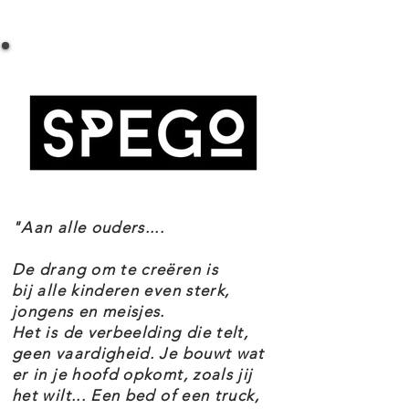
LEGO HIDDEN SIDE 70421 EL FUEGO'S
Ontdek wat er in de app gebeurt
STUNTTRUCK SPECIFICATIES
wanneer je iets aan het model
Setnummer 70421
verandert. De app wordt
Leeftijd 8+
regelmatig bijgewerkt met nieuwe
Onderdelen 428
Thema's Hidden Side
mysteries om op te lossen, coole
EAN 5702016365436
voorwerpen om te vinden,
spelletjes om te spelen, spoken om
"Aan alle ouders....
te verzamelen en in elke set een
unieke spokenbaas om het tegen
De drang om te creëren is
op te nemen.
bij alle kinderen even sterk,
jongens en meisjes.
LEGO Hidden Side biedt kinderen
Het is de verbeelding die telt,
een volledig nieuwe manier om
geen vaardigheid. Je bouwt wat
er in je hoofd opkomt, zoals jij
met hun bouwstenen te spelen!
het wilt... Een bed of een truck,
El Fuego's truck heeft echt