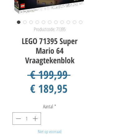
Productcode: 71395
LEGO 71395 Super
Mario 64
Vraagtekenblok
Normale
 € 199,99 
Verkoopprijs
prijs
€ 189,95
Aantal
*
Niet op voorraad