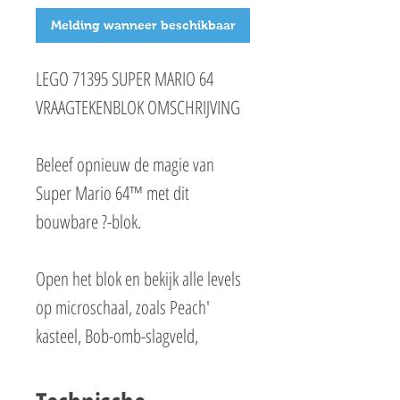
Melding wanneer beschikbaar
LEGO 71395 SUPER MARIO 64
VRAAGTEKENBLOK OMSCHRIJVING
Beleef opnieuw de magie van
Super Mario 64™ met dit
bouwbare ?-blok.
Open het blok en bekijk alle levels
op microschaal, zoals Peach'
kasteel, Bob-omb-slagveld,
Besneeuwde berg en Listig
lavaland plus 10 microfiguren,