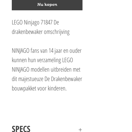
Nu kopen
LEGO Ninjago 71847 De
drakenbewaker omschrijving
NINJAGO fans van 14 jaar en ouder
kunnen hun verzameling LEGO
NINJAGO modellen uitbreiden met
dit majestueuze De Drakenbewaker
bouwpakket voor kinderen.
Het displaymodel van een LEGO
NINJAGO draak heeft een
SPECS