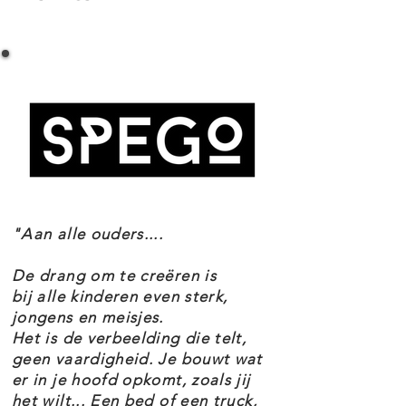
verstelbare kop, poten en
LEGO Ninjago 71847 De drakenbewaker
schubben, plus grote vleugels,
Specificaties
stekels en een aureool. Een
Setnummer 71847
prachtig cadeau voor fans van de
Leeftijd 14+
Onderdelen 1650
serie NINJAGO Monsterlijk.
Thema's Ninjago
Deze speelgoed draak op een zeer
EAN 5702017815800
gedetailleerde displaystandaard
met een vijver, een zwevend
"Aan alle ouders....
magisch speelgoed zwaard,
lantaarnelementen en een poort,
De drang om te creëren is
bij alle kinderen even sterk,
plus een NINJAGO minifiguur van
jongens en meisjes.
Meester Wu, zal er gegarandeerd
Het is de verbeelding die telt,
geweldig uitzien op een plank,
geen vaardigheid. Je bouwt wat
er in je hoofd opkomt, zoals jij
bureau of nachtkastje als
het wilt... Een bed of een truck,