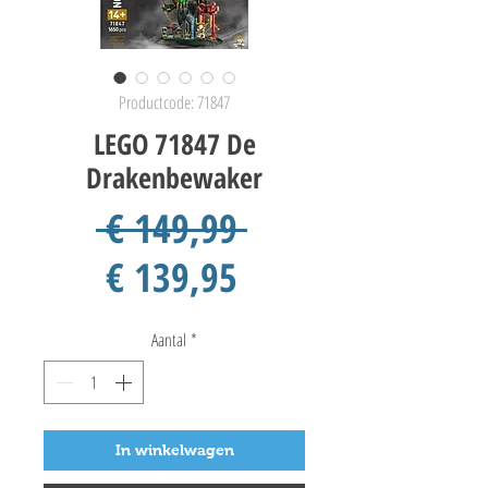
Productcode: 71847
LEGO 71847 De
Drakenbewaker
Normale
 € 149,99 
Verkoopprijs
prijs
€ 139,95
Aantal
*
In winkelwagen