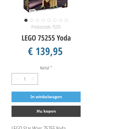
Productcode: 75255
LEGO 75255 Yoda
Prijs
€ 139,95
Aantal
*
In winkelwagen
Nu kopen
LEGO Star Wars 75255 Yoda