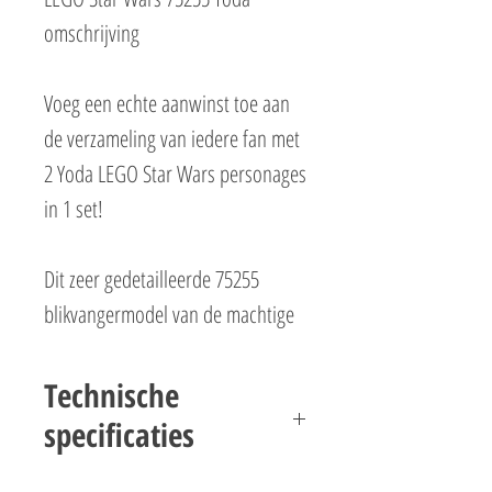
omschrijving
Voeg een echte aanwinst toe aan
de verzameling van iedere fan met
2 Yoda LEGO Star Wars personages
in 1 set!
Dit zeer gedetailleerde 75255
blikvangermodel van de machtige
Jedimeester Yoda is gebaseerd op
het personage uit Star Wars: Attack
Technische
of the Clones en heeft een
specificaties
verstelbaar hoofd en
LEGO Star Wars 75255 Yoda Specificaties
wenkbrauwen, plus beweegbare