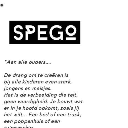
Setnummer 75255
vingers en tenen. Daarnaast is de
Leeftijd 10+
figuur uitgerust met het
Onderdelen 1771
kenmerkende groene lichtzwaard
Thema's Star Wars
EAN 5702016370775
van Yoda. Deze LEGO Star Wars
figuur boordevol persoonlijkheid
wordt geleverd met een
"Aan alle ouders....
informatieplaatje met feitjes over
Yoda en een standaard waarop de
De drang om te creëren is
meegeleverde Yoda minifiguur met
bij alle kinderen even sterk,
jongens en meisjes.
lichtzwaard kan worden neergezet.
Het is de verbeelding die telt,
Kortom: dit is een ideaal Star Wars
geen vaardigheid. Je bouwt wat
er in je hoofd opkomt, zoals jij
verzamelobject voor elke fan!
het wilt... Een bed of een truck,
De LEGO Star Wars 75255 Yoda set
een poppenhuis of een
maakt deel uit van het thema Star
ruimteschip.