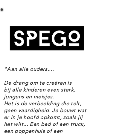
LEGO Star Wars 75300 Imperial TIE Fighter
Stormtrooper en NI-L8 Protocol
Specificaties
Droid in grondgevechten en schiet
Setnummer 75300
je met je blaster een weg naar de
Leeftijd 8+
overwinning!
Onderdelen 432
Thema's Star Wars
EAN 5702016913606
Kinderen kunnen de rol van
slechterik uit de klassieke Star
"Aan alle ouders....
Wars™ trilogie aannemen met
deze coole versie van LEGO®
De drang om te creëren is
stenen van de Imperial TIE Fighter
bij alle kinderen even sterk,
jongens en meisjes.
(75300). Het model weerspiegelt
Het is de verbeelding die telt,
het authentieke, slanke ontwerp
geen vaardigheid. Je bouwt wat
er in je hoofd opkomt, zoals jij
van de beroemde starfighter uit de
het wilt... Een bed of een truck,
vloot van het Keizerrijk en beschikt
een poppenhuis of een