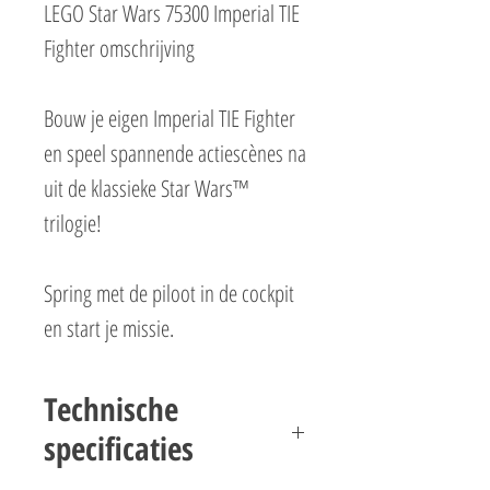
LEGO Star Wars 75300 Imperial TIE
Fighter omschrijving
Bouw je eigen Imperial TIE Fighter
en speel spannende actiescènes na
uit de klassieke Star Wars™
trilogie!
Spring met de piloot in de cockpit
en start je missie.
Kijk uit voor ruimteschepen van de
rebellen en vuur het geschut met
Technische
veermechanisme af.
specificaties
Strijd daarna zij aan zij met de