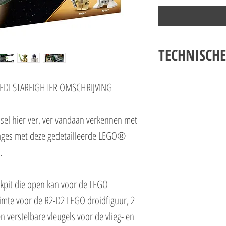
TECHNISCHE
LEGO STAR WARS 75360 
JEDI STARFIGHTER OMSCHRIJVING
SPECIFICATIES
Setnummer 75360
Leeftijd 8+
sel hier ver, ver vandaan verkennen met
Onderdelen 253
ages met deze gedetailleerde LEGO®
Thema's Star Wars
.
EAN 5702017421414
ckpit die open kan voor de LEGO
imte voor de R2-D2 LEGO droidfiguur, 2
 verstelbare vleugels voor de vlieg- en