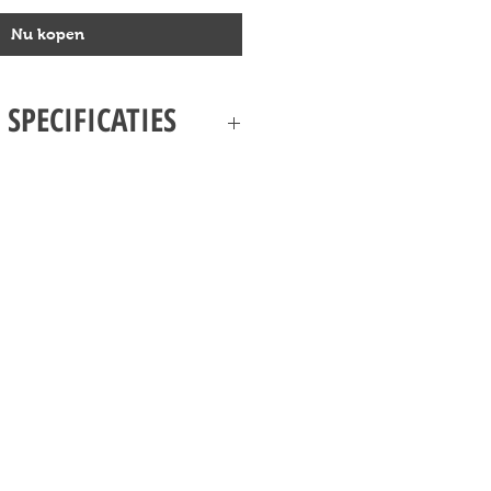
Nu kopen
 SPECIFICATIES
YODA'S JEDI STARFIGHTER