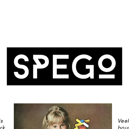
 de creatieve ervaring van kinderen met
nstructies en interactieve zoom- en
bouwen met zelfvertrouwen.
adeau voor kinderen van 8 jaar en ouder
 Clone Wars en maakt deel uit van een
ar Wars bouwsets waar Star Wars fans
n.
edi Starfighter set maakt deel uit van
JEDI STARFIGHTER KENMERKEN
is
Vee
rk,
bou