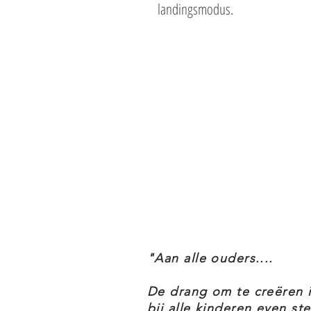
landingsmodus.
Voeg een extra dimensie toe aan
de LEGO Builder app, inclusief i
draaifuncties om ze te helpen 
Dit bouwspeelgoed is een leuk c
die genieten van Star Wars: The
uitgebreid assortiment LEGO St
van alle leeftijden blij van worde
De LEGO Star Wars 75360 Yoda's J
het thema Star Wars.
"Aan alle ouders....
LEGO STAR WARS 75360 YODA'S 
De drang om te creëren 
bij alle kinderen even ste