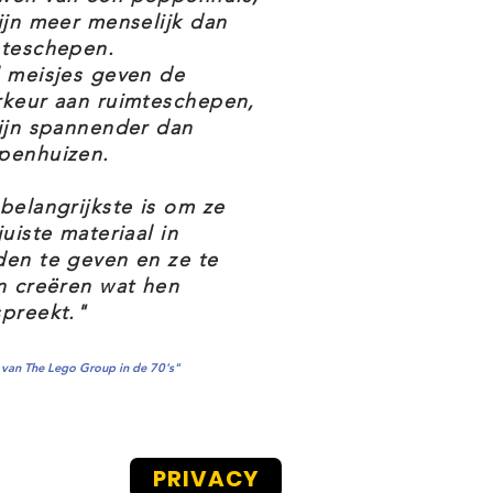
ijn meer menselijk dan
mteschepen.
 meisjes geven de
rkeur aan ruimteschepen,
ijn spannender dan
penhuizen.
belangrijkste is om ze
juiste materiaal in
en te geven en ze te
n creëren wat hen
preekt."
van The Lego Group in de 70's"
PRIVACY