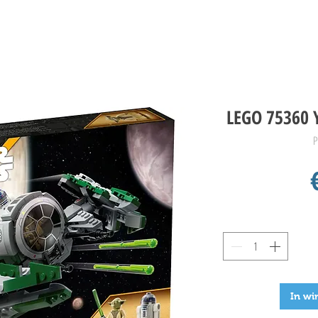
LEGO 75360 Y
P
In wi