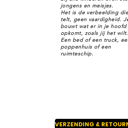
Bouwbare speelset met ruimtesc
jongens en meisjes.
missies naspelen met deze LEGO®
Het is de verbeelding di
telt, geen vaardigheid. J
Star Wars: The Clone Wars
bouwt wat er in je hoofd
2 beroemde Star Wars™ persona
opkomt, zoals jij het wilt.
LEGO® minifiguur met een lich
Een bed of een truck, ee
poppenhuis of een
ruimteschip.
Ontworpen voor actiespel – het 
kan voor een minifiguur, ruimte 
veermechanisme en verstelbare v
landingsmodus
Cadeau voor kinderen vanaf 8 j
bouwset cadeau voor een verjaa
tussendoor aan jonge fans van 