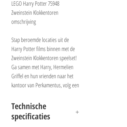
LEGO Harry Potter 75948
Zweinstein Klokkentoren
omschrijving
Stap beroemde locaties uit de
Harry Potter films binnen met de
Zweinstein Klokkentoren speelset!
Ga samen met Harry, Hermelien
Griffel en hun vrienden naar het
kantoor van Perkamentus, volg een
les Verweer tegen de Zwarte
Kunsten en bekijk de ziekenzaal en
Technische
badkamer van de klassenoudsten.
specificaties
Verzet de klok om een