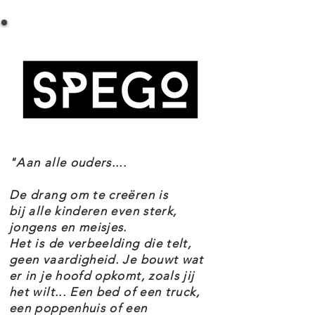
LEGO Harry Potter 75948 Zweinstein
tijdverdrijver-avontuur te beleven,
Klokkentoren Specificaties
maar zorg ervoor dat je op tijd
Setnummer 75948
terug bent om de winterse
Leeftijd 9+
versieringen en de bewegende
Onderdelen 922
Thema's Harry Potter
'dans'-functie voor het Kerstbal te
EAN 5702016368697
zien. Als je eenmaal binnen bent
geweest in de toren vol
"Aan alle ouders....
personages en details uit Harry
Potter en de Gevangene van
De drang om te creëren is
Azkaban en Harry Potter en de
bij alle kinderen even sterk,
jongens en meisjes.
Vuurbeker wil je er nooit meer
Het is de verbeelding die telt,
weg! Stap een magische wereld
geen vaardigheid. Je bouwt wat
er in je hoofd opkomt, zoals jij
met de LEGO Harry Potter 75948
het wilt... Een bed of een truck,
Zweinstein Klokkentoren set.
een poppenhuis of een