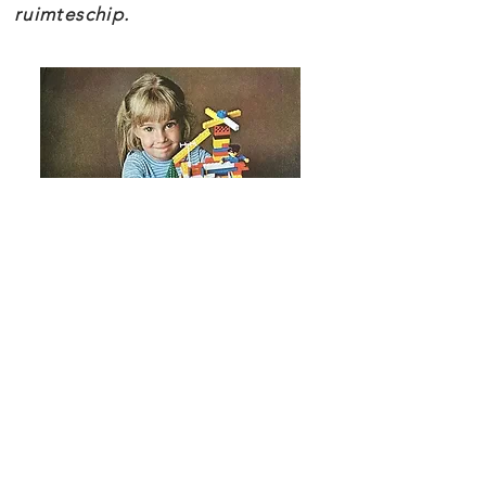
ruimteschip.
De LEGO Harry Potter 75948
Zweinstein Klokkentoren set maakt
deel uit van het thema Harry
Potter.
LEGO Harry Potter 75948
Zweinstein Klokkentoren
kenmerken
Inclusief 8 Harry Potter™
minifiguren die nieuw zijn vanaf
juni 2019: Harry Potter, Ron
Wemel™, Hermelien Griffel™,