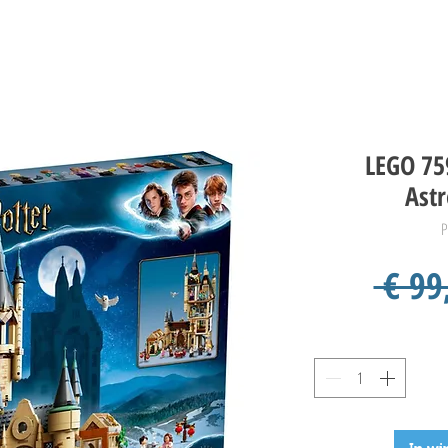
LEGO 75
Ast
P
 € 99