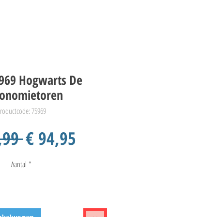
969 Hogwarts De
ronomietoren
roductcode: 75969
Normale
Verkoopprijs
,99 
€ 94,95
prijs
Aantal
*