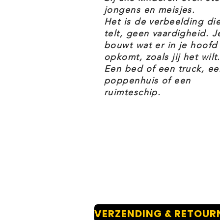
eindeloze avonturen tevoorschij
jongens en meisjes.
Het is de verbeelding di
telt, geen vaardigheid. J
Als je op zoek bent naar een gew
bouwt wat er in je hoofd
beste vriend of vriendin, dan zit
opkomt, zoals jij het wilt.
speelgoed. Kinderen die het le
Een bed of een truck, ee
poppenhuis of een
en te spelen, kunnen er eindelo
ruimteschip.
De LEGO Harry Potter 75969 Hog
deel uit van het thema Harry Pot
LEGO Harry Potter 75969 Hogwa
Kinderen kunnen de magische 
geliefde personages, beroemde l