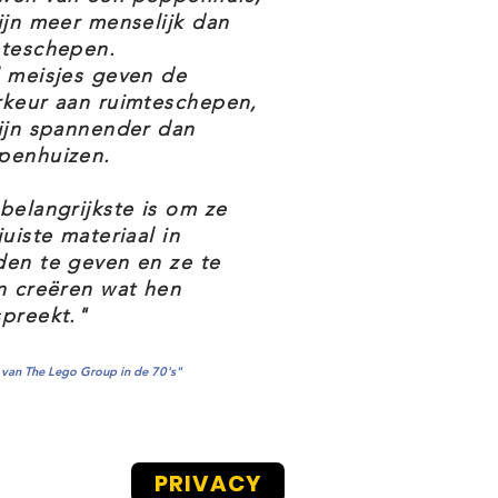
ijn meer menselijk dan
mteschepen.
 meisjes geven de
rkeur aan ruimteschepen,
ijn spannender dan
penhuizen.
belangrijkste is om ze
juiste materiaal in
en te geven en ze te
n creëren wat hen
preekt."
van The Lego Group in de 70's"
PRIVACY