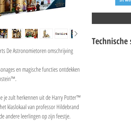
In wi
Technische s
ts De Astronomietoren omschrijving
LEGO Harry Potter 7596
Specificaties
sonages en magische functies ontdekken
Setnummer 75969
Leeftijd 9+
nstein™.
Onderdelen 971
Thema's Harry Potter
e je zult herkennen uit de Harry Potter™
EAN 5702016616699
het klaslokaal van professor Hildebrand
e andere leerlingen op zijn feestje.