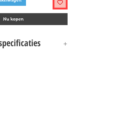
nkelwagen
Nu kopen
pecificaties
9 Hogwarts De Astronomietoren