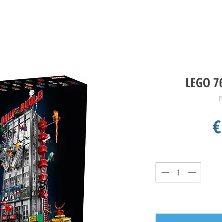
LEGO 7
P
€