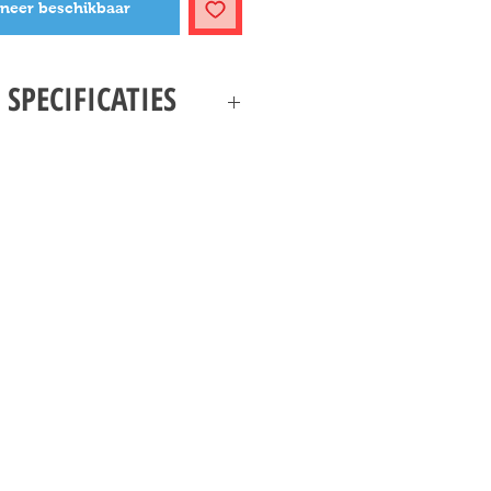
neer beschikbaar
 SPECIFICATIES
DAILY BUGLE SPECIFICATIES
per Heroes