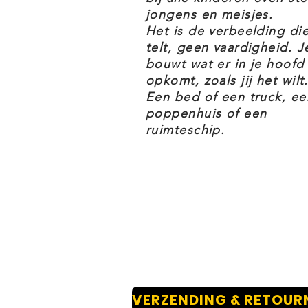
LEGO SPIDERMAN 76178 DAILY
jongens en meisjes.
Het is de verbeelding di
telt, geen vaardigheid. J
LEGO® Marvel Spider-Man Daily 
bouwt wat er in je hoofd
displayproject voor volwassen M
opkomt, zoals jij het wilt.
bekendste Marvel helden en sch
Een bed of een truck, ee
poppenhuis of een
25 minifiguren brengen de set t
ruimteschip.
Venom, Miles Morales, Spider-Ha
Gwen, Mysterio, Sandman, Robb
5 minifiguren zijn voor het eers
vampierjager, J. Jonah Jameson, 
Daredevil en The Punisher. Ook 
Laat je creatieve superkrachten 