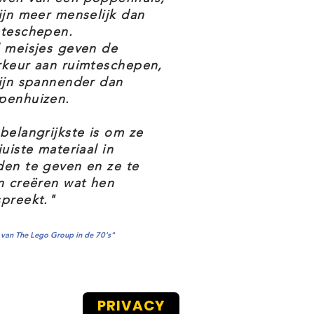
ijn meer menselijk dan
mteschepen.
 meisjes geven de
rkeur aan ruimteschepen,
ijn spannender dan
penhuizen.
belangrijkste is om ze
juiste materiaal in
en te geven en ze te
n creëren wat hen
preekt."
van The Lego Group in de 70's"
PRIVACY