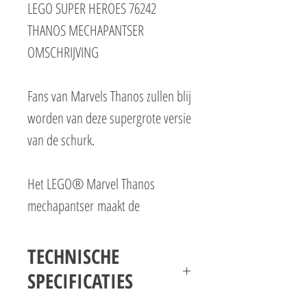
LEGO SUPER HEROES 76242
THANOS MECHAPANTSER
OMSCHRIJVING
Fans van Marvels Thanos zullen blij
worden van deze supergrote versie
van de schurk.
Het LEGO® Marvel Thanos
mechapantser maakt de
machtigste superschurk van het
universum nog geweldiger! Een
TECHNISCHE
leuk cadeau voor kinderen van 6
SPECIFICATIES
jaar en ouder.