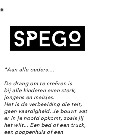
LEGO SUPER HEROES 76242 THANOS
MECHAPANTSER SPECIFICATIES
De Thanos LEGO minifiguur past
Setnummer 76242
precies in de cockpit van de
Leeftijd 6+
mecha. Zijn volledig verstelbare
Onderdelen 113
Thema's Super Heroes
armen, benen en vingers maken
EAN 5702017419626
het mogelijk hem in allerlei
houdingen te plaatsen voor
"Aan alle ouders....
fantasierijke speelmogelijkheden.
Het beroemde dubbelzijdige
De drang om te creëren is
zwaard van het personage, de
bij alle kinderen even sterk,
jongens en meisjes.
Infinity Gauntlet en de Infinity
Het is de verbeelding die telt,
Stones zijn ook inbegrepen voor
geen vaardigheid. Je bouwt wat
er in je hoofd opkomt, zoals jij
oneindige avonturen.
het wilt... Een bed of een truck,
een poppenhuis of een