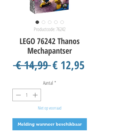
Productcode: 76242
LEGO 76242 Thanos
Mechapantser
Normale
Verkoopprij
 € 14,99 
€ 12,95
prijs
Aantal
*
Niet op voorraad
Melding wanneer beschikbaar