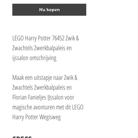
Nu kopen
LEGO Harry Potter 76452 Zwik &
Zwachtels Zwerkbalpaleis en
ijssalon omschrijving
Maak een uitstapje naar Zwik &
Zwachtels Zwerkbalpaleis en
Florian Fanieljes IJssalon voor
magische avonturen met dit LEGO
Harry Potter Wegisweg
speelgoedwinkel bouwpakket voor
kinderen.