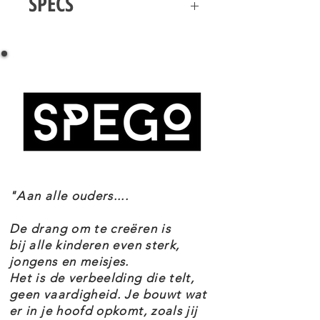
SPECS
LEGO Harry Potter 76452 Zwik & Zwachtels
Dit speelgoed voor kinderen bevat
Zwerkbalpaleis en ijssalon Specificaties
gedetailleerde LEGO modellen van
Setnummer 76452
2 bekende winkels aan de
Leeftijd 8+
Onderdelen 795
Wegisweg en 6 minifiguren van
Thema's Harry Potter
Harry Potter personages Florian
EAN 5702017812908
Fanielje, Katja Bell, Alicia Spinet,
Ron Wemel, Cho Chang, plus een
"Aan alle ouders....
winkelier. Zwik & Zwachtels
Zwerkbalpaleis heeft een zwevende
De drang om te creëren is
bij alle kinderen even sterk,
bezemsteelfunctie en zit boordevol
jongens en meisjes.
Zwerkbalspullen om creatief spel
Het is de verbeelding die telt,
te stimuleren. De ijssalon kan
geen vaardigheid. Je bouwt wat
er in je hoofd opkomt, zoals jij
worden geopend om gemakkelijk