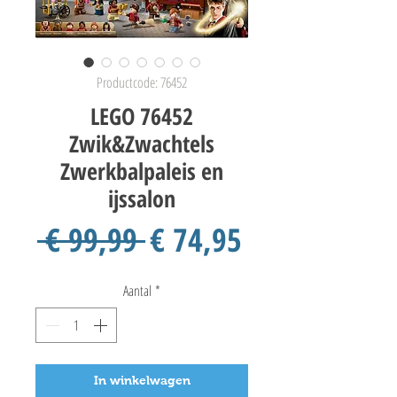
Productcode: 76452
LEGO 76452
Zwik&Zwachtels
Zwerkbalpaleis en
ijssalon
Normale
Verkoopprij
 € 99,99 
€ 74,95
prijs
Aantal
*
In winkelwagen