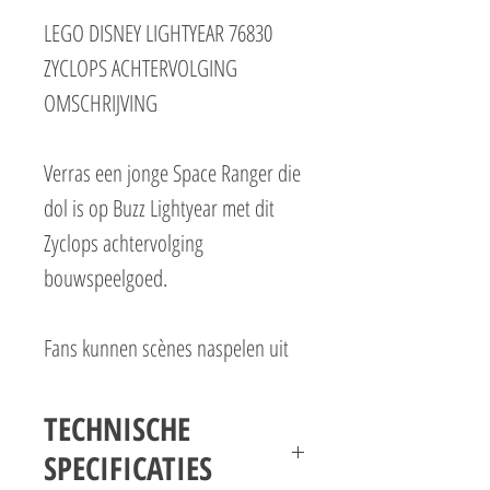
LEGO DISNEY LIGHTYEAR 76830
ZYCLOPS ACHTERVOLGING
OMSCHRIJVING
Verras een jonge Space Ranger die
dol is op Buzz Lightyear met dit
Zyclops achtervolging
bouwspeelgoed.
Fans kunnen scènes naspelen uit
de Disney en Pixar film Lightyear –
het definitieve achtergrondverhaal
TECHNISCHE
van Buzz Lightyear – terwijl ze
SPECIFICATIES
leren bouwen met LEGO® stenen.