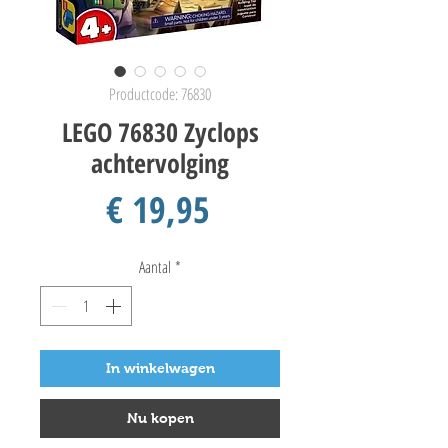
Productcode: 76830
LEGO 76830 Zyclops
achtervolging
Prijs
€ 19,95
Aantal
*
In winkelwagen
Nu kopen