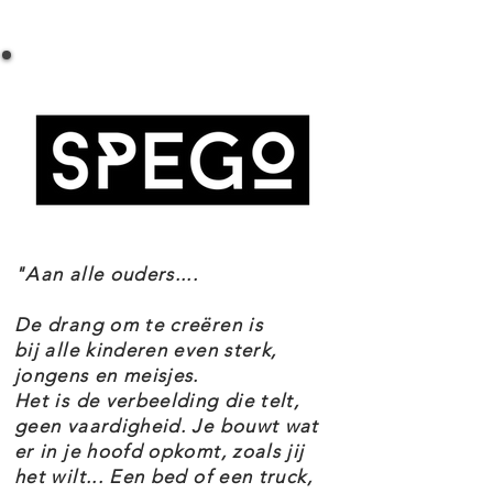
LEGO DISNEY LIGHTYEAR 76830 ZYCLOPS
De minifiguur van Buzz Lightyear
ACHTERVOLGING SPECIFICATIES
draagt een ruimtepak en -helm en
Setnummer 76830
de mecha heeft coole functies
Leeftijd 4+
zoals verstelbare armen en benen
Onderdelen 87
Thema's Disney
en een schijfschieter.
EAN 5702017152394
LEGO 4+ sets bevatten slimme
"Aan alle ouders....
functies voor een leuke
speelervaring. De startstenen
De drang om te creëren is
vormen een stevige basis voor het
bij alle kinderen even sterk,
jongens en meisjes.
bouwen en in elk zakje stenen zit
Het is de verbeelding die telt,
een figuur, zodat kinderen kunnen
geen vaardigheid. Je bouwt wat
er in je hoofd opkomt, zoals jij
gaan spelen voordat de set
het wilt... Een bed of een truck,
helemaal is gebouwd.