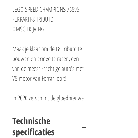
LEGO SPEED CHAMPIONS 76895
FERRARI F8 TRIBUTO
OMSCHRIJVING
Maak je klaar om de F8 Tributo te
bouwen en ermee te racen, een
van de meest krachtige auto's met
V8-motor van Ferrari ooit!
In 2020 verschijnt de gloednieuwe
miniversie van deze geweldige
auto. Bouw dit authentieke en
Technische
prachtig gedetailleerde model en
specificaties
steel de show bij je vrienden of