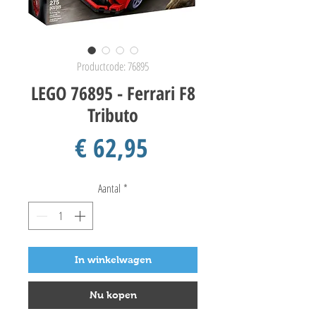
Productcode: 76895
LEGO 76895 - Ferrari F8
Tributo
Prijs
€ 62,95
Aantal
*
In winkelwagen
Nu kopen