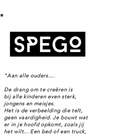
LEGO SPEED CHAMPIONS 76895 FERRARI
scheur ermee over het circuit.
F8 TRIBUTO SPECIFICATIES
Kruip achter het stuur van deze
Setnummer 76895
ongelofelijke en supersnelle Ferrari
Leeftijd 7+
en bewijs dat jij echt de allerbeste
Onderdelen 275
Thema's Speed Champions
bent!
EAN 5702016618310
Deze LEGO® Speed Champions
"Aan alle ouders....
Ferrari F8 Tributo (76895) is perfect
voor liefhebbers van
De drang om te creëren is
speelgoedauto's en Ferrari's!
bij alle kinderen even sterk,
jongens en meisjes.
Raceliefhebbers van alle leeftijden
Het is de verbeelding die telt,
zullen het geweldig vinden om
geen vaardigheid. Je bouwt wat
er in je hoofd opkomt, zoals jij
deze minireplica van LEGO stenen
het wilt... Een bed of een truck,
te bouwen. Ze kunnen hun eigen