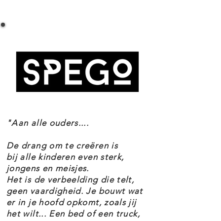
LEGO SPEED CHAMPIONS 76908
Champions versie verzamelen,
LAMBORGHINI COUNTACH SPECIFICATIES
bouwen en van heel dichtbij
Setnummer 76908
ontdekken. De set is inclusief een
Leeftijd 8+
minifiguur van een Lamborghini
Onderdelen 262
Thema's Speed Champions
coureur die je achter het stuur
EAN 5702017156729
kunt zetten voor een heleboel
legendarische races!
"Aan alle ouders....
De LEGO Speed Champions 76908
De drang om te creëren is
Lamborghini Countach set maakt
bij alle kinderen even sterk,
jongens en meisjes.
deel uit van het thema Speed
Het is de verbeelding die telt,
Champions.
geen vaardigheid. Je bouwt wat
er in je hoofd opkomt, zoals jij
het wilt... Een bed of een truck,
LEGO SPEED CHAMPIONS 76908