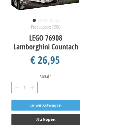
Productcode: 76908
LEGO 76908
Lamborghini Countach
Prijs
€ 26,95
Aantal
*
In winkelwagen
Nu kopen