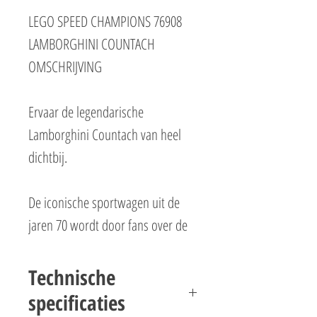
LEGO SPEED CHAMPIONS 76908
LAMBORGHINI COUNTACH
OMSCHRIJVING
Ervaar de legendarische
Lamborghini Countach van heel
dichtbij.
De iconische sportwagen uit de
jaren 70 wordt door fans over de
hele wereld geroemd om zijn
prachtige ontwerp en supersnelle
Technische
prestaties. Nu kun jij deze
specificaties
geweldige LEGO® Speed