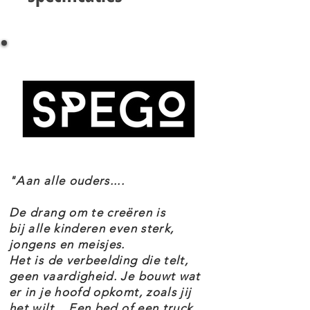
dinosaurusfiguur van een
LEGO JURASSIC WORLD 76942
Baryonyx erop. De boot heeft een
BOOTONTSNAPPING VAN DINOSAURUS
dinosauruskooi, ronddraaiend
BARYONYX SPECIFICATIES
'zoeklicht' en een afneembare
Setnummer 76942
controlekamer voor toegang tot
Leeftijd 8+
Onderdelen 308
het vrachtruim.
Thema's Jurassic World
Dit is een fantastisch cadeau voor
EAN 5702017079752
kleine trendsetters. De set bevat
"Aan alle ouders....
een babydinosaurus en 2 vissen, 4
LEGO minifiguren en diverse
De drang om te creëren is
accessoires, zoals een
bij alle kinderen even sterk,
jongens en meisjes.
verdovingsgeweer, taser,
Het is de verbeelding die telt,
dinosauruseieren, reddingsvesten
geen vaardigheid. Je bouwt wat
er in je hoofd opkomt, zoals jij
en meer. Met stapsgewijze
het wilt... Een bed of een truck,