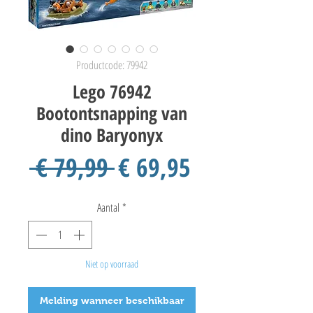
Productcode: 79942
Lego 76942
Bootontsnapping van
dino Baryonyx
Normale
Verkoopprij
 € 79,99 
€ 69,95
prijs
Aantal
*
Niet op voorraad
Melding wanneer beschikbaar