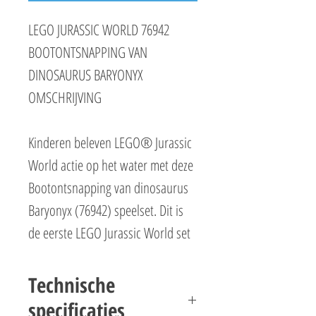
LEGO JURASSIC WORLD 76942
BOOTONTSNAPPING VAN
DINOSAURUS BARYONYX
OMSCHRIJVING
Kinderen beleven LEGO® Jurassic
World actie op het water met deze
Bootontsnapping van dinosaurus
Baryonyx (76942) speelset. Dit is
de eerste LEGO Jurassic World set
met boten. De set bevat een
bouwbare boot die blijft drijven,
Technische
zelfs met de verstelbare
specificaties