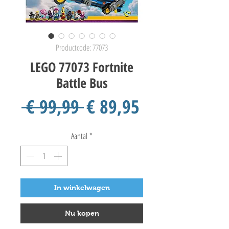
Productcode: 77073
LEGO 77073 Fortnite
Battle Bus
Normale
Verkoopprij
 € 99,99 
€ 89,95
prijs
Aantal
*
In winkelwagen
Nu kopen