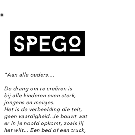
LEGO Fortnite 77073 Battle Bus
Specificaties
Setnummer 77073
Fans reizen naar de spannende
Leeftijd 10+
LEGO Fortnite wereld terwijl ze de
Onderdelen 954
Thema's Fortnite
speelgoed bus bouwen met
EAN 5702017591018
rollende wielen, een afneembaar
dak en de direct herkenbare
"Aan alle ouders....
heteluchtballon. En dat is nog
maar het begin! Zodra de bus klaar
De drang om te creëren is
is, kunnen ze genieten van de
bij alle kinderen even sterk,
jongens en meisjes.
bekende accessoires waaronder
Het is de verbeelding die telt,
Slurp Juice, een Grappler, Pickaxes
geen vaardigheid. Je bouwt wat
er in je hoofd opkomt, zoals jij
en Slap Juice, plus 9 minifiguren in
het wilt... Een bed of een truck,
iconische Fortnite outfits. Deze