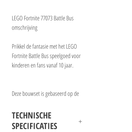
LEGO Fortnite 77073 Battle Bus
omschrijving
Prikkel de fantasie met het LEGO
Fortnite Battle Bus speelgoed voor
kinderen en fans vanaf 10 jaar.
Deze bouwset is gebaseerd op de
populaire Fortnite game en laat
gamers een cool Fortnite voertuig
TECHNISCHE
bouwen om mee te spelen en te
SPECIFICATIES
bewonderen.