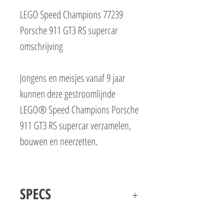
LEGO Speed Champions 77239
Porsche 911 GT3 RS supercar
omschrijving
Jongens en meisjes vanaf 9 jaar
kunnen deze gestroomlijnde
LEGO® Speed Champions Porsche
911 GT3 RS supercar verzamelen,
bouwen en neerzetten.
Deze bouwbare replica voor
SPECS
kinderen is het nieuwste model in
LEGO Speed Champions 77239 Porsche
een van de meest iconische