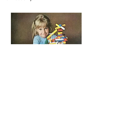
minifiguur achter het stuur
plaatsen en hun eigen race-actie
naspelen.
Met LEGO Speed Champions
bouwsets kunnen kinderen en
autoliefhebbers replicaversies
bouwen van bekende voertuigen.
Elke autospeelset kan worden
gemaakt met behulp van de LEGO
Builder app, die jou en je kind
begeleidt op een eenvoudig en
intuïtief digitaal bouwavontuur. De
set bevat 348 onderdelen.
Veel jongens houden van het