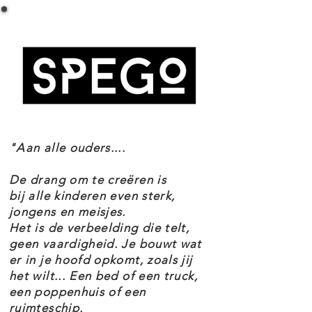
911 GT3 RS supercar Specificaties
sportwagenseries en heeft veel
Setnummer 77239
details van het echte voertuig dat
Leeftijd 9+
Onderdelen 348
zowel op de weg als op het circuit
Thema's Speed Champions
te vinden is.
EAN 5702017816074
Dit Porsche 911 GT3 RS speelgoed
"Aan alle ouders....
bevat de beroemde achtervleugel,
luchtinlaat op de motorkap,
De drang om te creëren is
bij alle kinderen even sterk,
opvallende koplampen en speciale
jongens en meisjes.
velgen. De LEGO autoset is
Het is de verbeelding die telt,
inclusief een minifiguur van een
geen vaardigheid. Je bouwt wat
er in je hoofd opkomt, zoals jij
coureur met een helm en een rode
het wilt... Een bed of een truck,
Porsche Track Day Experience
een poppenhuis of een
outfit. Kinderen kunnen de
ruimteschip.