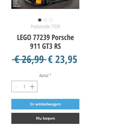
Productcode: 77239
LEGO 77239 Porsche
911 GT3 RS
Normale
Verkoopprij
 € 26,99 
€ 23,95
prijs
Aantal
*
In winkelwagen
Nu kopen