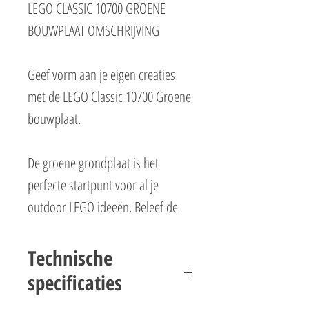
LEGO CLASSIC 10700 GROENE
BOUWPLAAT OMSCHRIJVING
Geef vorm aan je eigen creaties
met de LEGO Classic 10700 Groene
bouwplaat.
De groene grondplaat is het
perfecte startpunt voor al je
outdoor LEGO ideeën. Beleef de
wildste avonturen midden in de
natuur en ontdek de wondere
Technische
buitenwereld. De LEGO Classic
specificaties
10700 Groene bouwplaat set