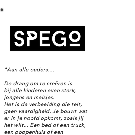
LEGO CLASSIC 10700 GROENE BOUWPLAAT
bestaat uit een groene grondplaat
SPECIFICATIES
van 25,5 x 25,5 centimeter.
Setnummer
De LEGO Classic 10700 Groene
10700
bouwplaat set maakt deel uit van
Leeftijd 4+
Onderdelen 1
het thema Classic.
Thema's Classic
EAN 5702015357142
"Aan alle ouders....
De drang om te creëren is
bij alle kinderen even sterk,
jongens en meisjes.
Het is de verbeelding die telt,
geen vaardigheid. Je bouwt wat
er in je hoofd opkomt, zoals jij
het wilt... Een bed of een truck,
een poppenhuis of een