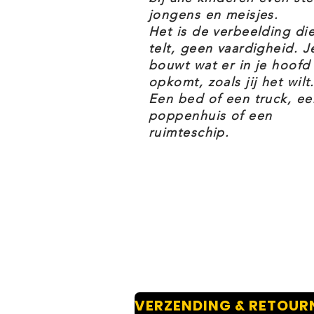
jongens en meisjes.
De bodemplaat is ca. 4 x 4 cm en
Het is de verbeelding di
telt, geen vaardigheid. J
bouwt wat er in je hoofd
opkomt, zoals jij het wilt.
Een bed of een truck, ee
poppenhuis of een
ruimteschip.