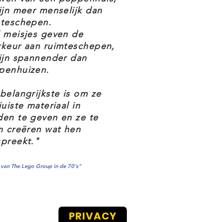
ijn meer menselijk dan
mteschepen.
 meisjes geven de
rkeur aan ruimteschepen,
ijn spannender dan
penhuizen.
belangrijkste is om ze
juiste materiaal in
en te geven en ze te
n creëren wat hen
preekt."
van The Lego Group in de 70's"
PRIVACY