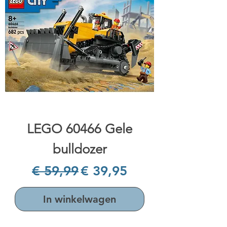
LEGO 60466 Gele
bulldozer
Normale prijs
Verkoopprijs
€ 59,99
€ 39,95
In winkelwagen