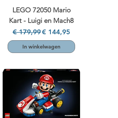
LEGO 72050 Mario
Kart - Luigi en Mach8
Normale prijs
Verkoopprijs
€ 179,99
€ 144,95
In winkelwagen