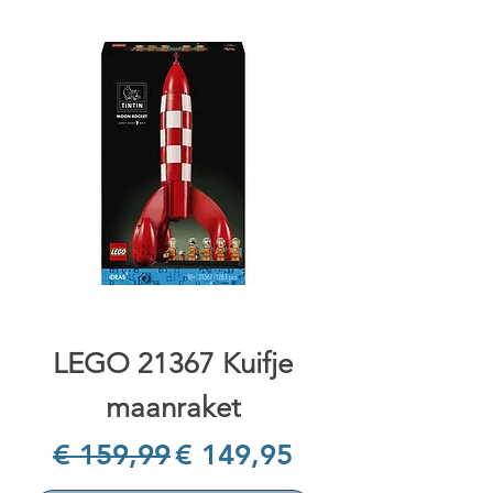
LEGO 21367 Kuifje
maanraket
Normale prijs
Verkoopprijs
€ 159,99
€ 149,95