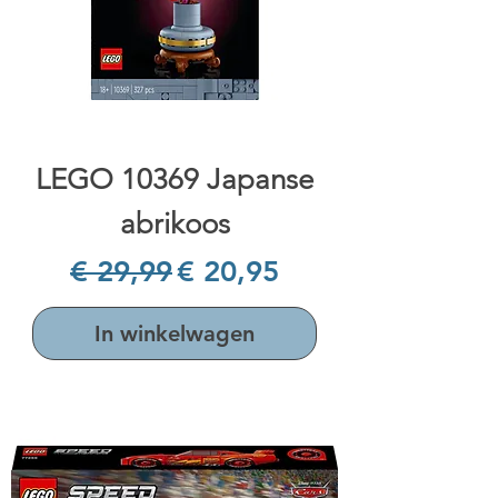
LEGO 10369 Japanse
abrikoos
Normale prijs
Verkoopprijs
€ 29,99
€ 20,95
In winkelwagen