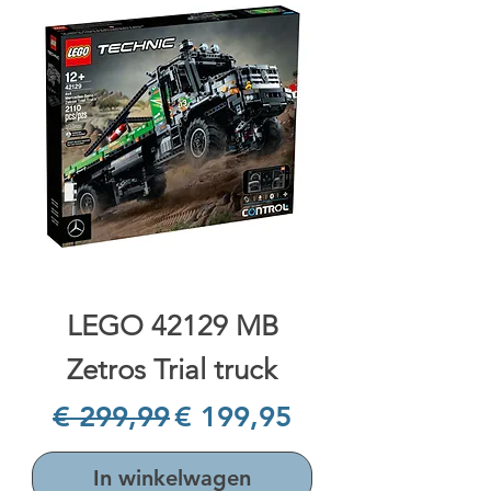
LEGO 42129 MB
Zetros Trial truck
Normale prijs
Verkoopprijs
€ 299,99
€ 199,95
In winkelwagen