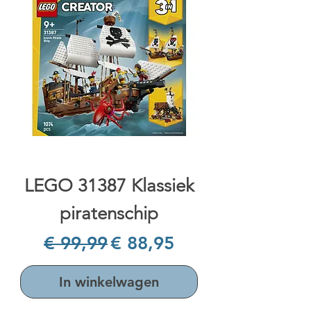
LEGO 31387 Klassiek
piratenschip
Normale prijs
Verkoopprijs
€ 99,99
€ 88,95
In winkelwagen