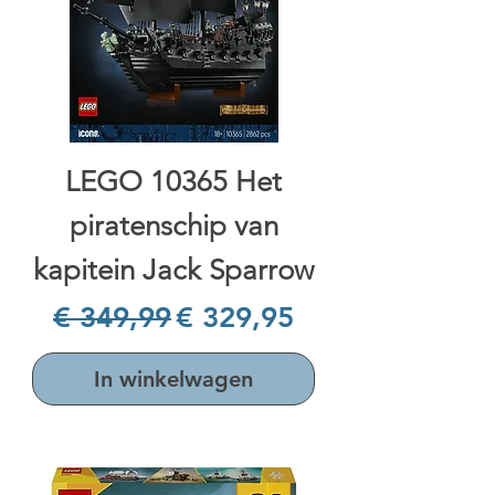
LEGO 10365 Het
piratenschip van
kapitein Jack Sparrow
Normale prijs
Verkoopprijs
€ 349,99
€ 329,95
In winkelwagen