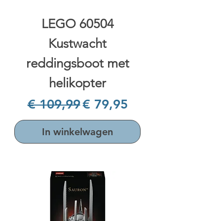
LEGO 60504
Kustwacht
reddingsboot met
helikopter
Normale prijs
Verkoopprijs
€ 109,99
€ 79,95
In winkelwagen