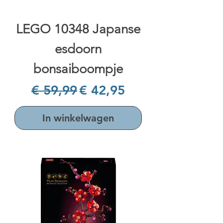
LEGO 10348 Japanse
esdoorn
bonsaiboompje
Normale prijs
Verkoopprijs
€ 59,99
€ 42,95
In winkelwagen