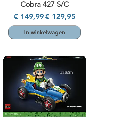
Cobra 427 S/C
Normale prijs
Verkoopprijs
€ 149,99
€ 129,95
In winkelwagen