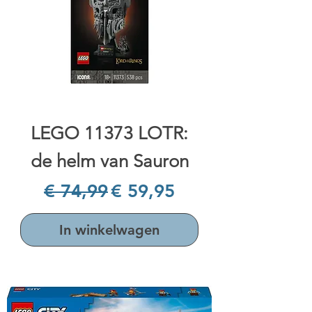
LEGO 11373 LOTR:
de helm van Sauron
Normale prijs
Verkoopprijs
€ 74,99
€ 59,95
In winkelwagen