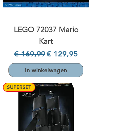
LEGO 72037 Mario
Kart
Normale prijs
Verkoopprijs
€ 169,99
€ 129,95
In winkelwagen
SUPERSET