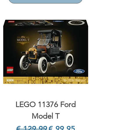
LEGO 11376 Ford
Model T
Normale prijs
Verkoopprijs
€ 129,99
€ 99,95