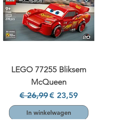
LEGO 77255 Bliksem
McQueen
Normale prijs
Verkoopprijs
€ 26,99
€ 23,59
In winkelwagen