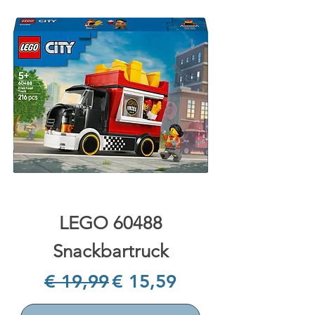
LEGO 60488
Snackbartruck
Normale prijs
Verkoopprijs
€ 19,99
€ 15,59