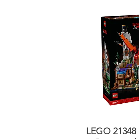
Snel overzi
LEGO 21348