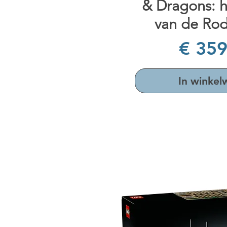
& Dragons: h
van de Ro
Prijs
€ 359
In winke