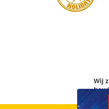
Wij z
houd