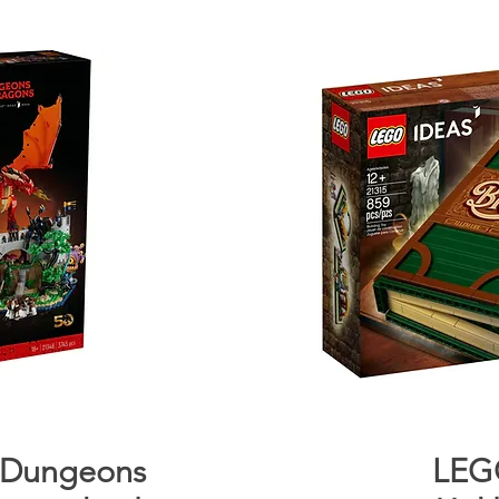
cht
Sn
 Dungeons
LEG