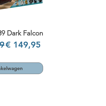
el overzicht
9 Dark Falcon
 prijs
Verkoopprijs
9
€ 149,95
nkelwagen