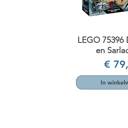
Snel overzi
LEGO 75396 De
en Sarlac
Prijs
€ 79
In winke