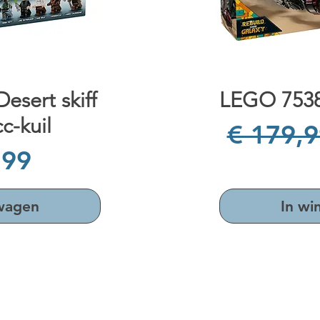
cht
Sn
sert skiff
LEGO 7538
c-kuil
Normale
€ 179,9
,99
lwagen
In wi