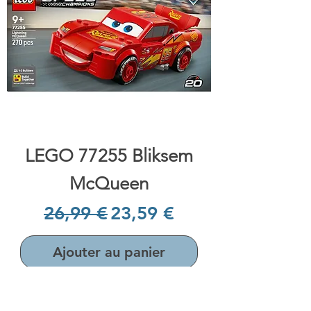
LEGO 77255 Bliksem
McQueen
Prix original
Prix promotionnel
26,99 €
23,59 €
Ajouter au panier