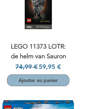
LEGO 11373 LOTR:
de helm van Sauron
Prix original
Prix promotionnel
74,99 €
59,95 €
Ajouter au panier