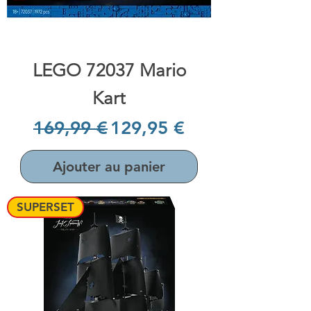
LEGO 72037 Mario
Kart
Prix original
Prix promotionnel
169,99 €
129,95 €
Ajouter au panier
SUPERSET