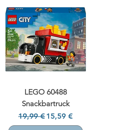
LEGO 60488
Snackbartruck
Prix original
Prix promotionnel
19,99 €
15,59 €