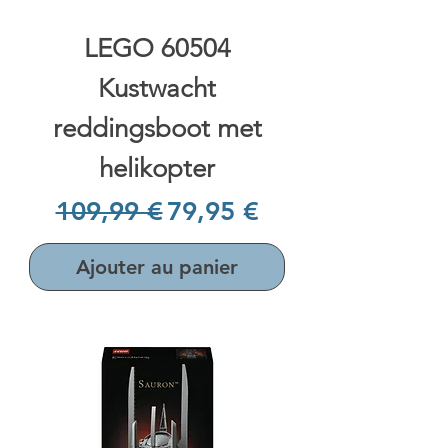
LEGO 60504
Kustwacht
reddingsboot met
helikopter
Prix original
Prix promotionnel
109,99 €
79,95 €
Ajouter au panier