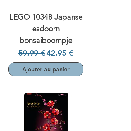
LEGO 10348 Japanse
esdoorn
bonsaiboompje
Prix original
Prix promotionnel
59,99 €
42,95 €
Ajouter au panier