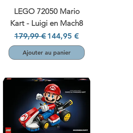
LEGO 72050 Mario
Kart - Luigi en Mach8
Prix original
Prix promotionnel
179,99 €
144,95 €
Ajouter au panier