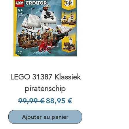
LEGO 31387 Klassiek
piratenschip
Prix original
Prix promotionnel
99,99 €
88,95 €
Ajouter au panier