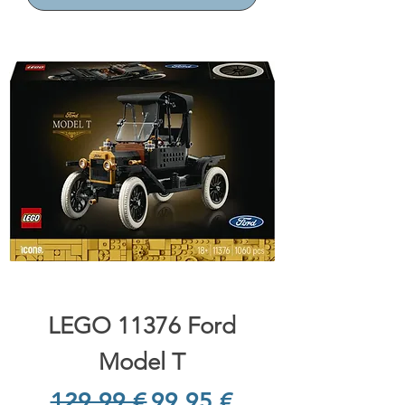
LEGO 11376 Ford
Model T
Prix original
Prix promotionnel
129,99 €
99,95 €