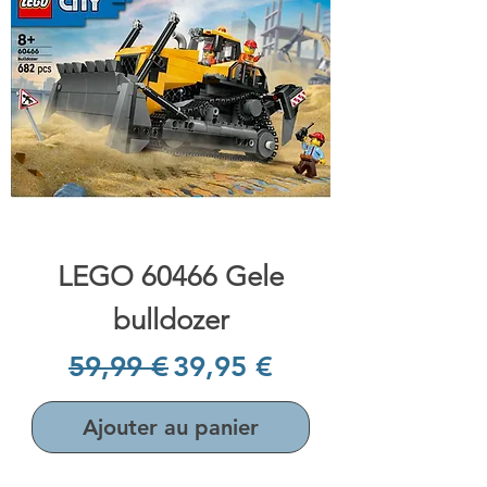
LEGO 60466 Gele
bulldozer
Prix original
Prix promotionnel
59,99 €
39,95 €
Ajouter au panier