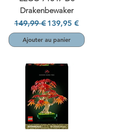
Drakenbewaker
Prix original
Prix promotionnel
149,99 €
139,95 €
Ajouter au panier