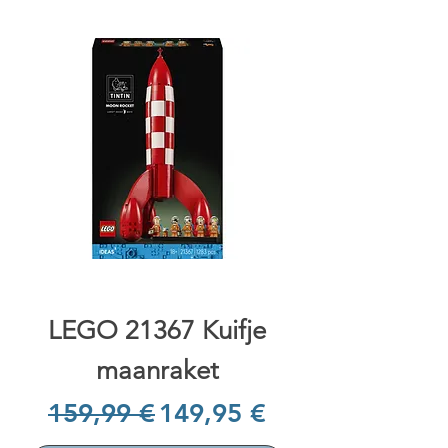
LEGO 21367 Kuifje
maanraket
Prix original
Prix promotionnel
159,99 €
149,95 €