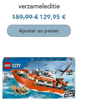
verzameleditie
Prix original
Prix promotionnel
159,99 €
129,95 €
Ajouter au panier