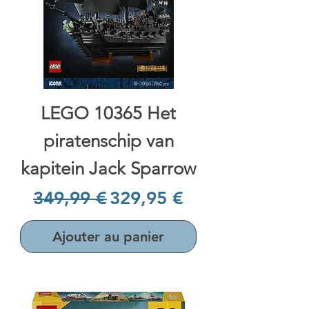
LEGO 10365 Het
piratenschip van
kapitein Jack Sparrow
Prix original
Prix promotionnel
349,99 €
329,95 €
Ajouter au panier