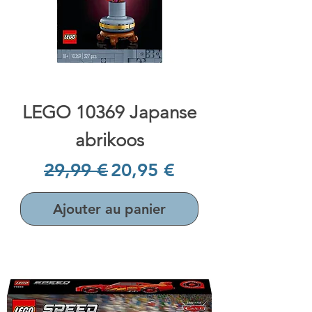
LEGO 10369 Japanse
abrikoos
Prix original
Prix promotionnel
29,99 €
20,95 €
Ajouter au panier