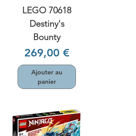
LEGO 70618
Destiny's
Bounty
Prix
269,00 €
Ajouter au
panier