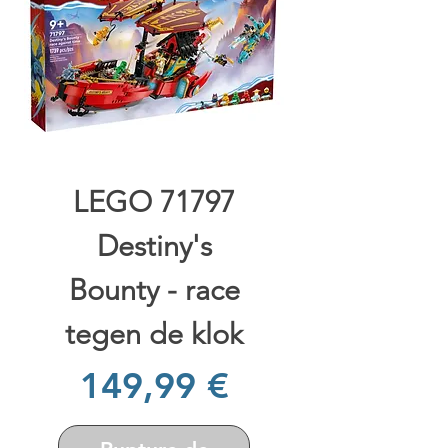
LEGO 71797
Destiny's
Bounty - race
tegen de klok
Prix
149,99 €