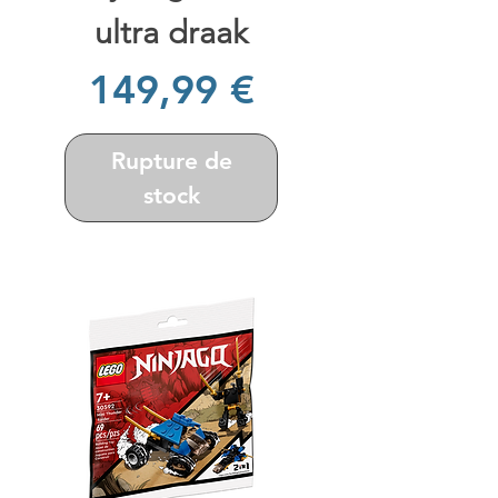
ultra draak
Prix
149,99 €
Rupture de
stock