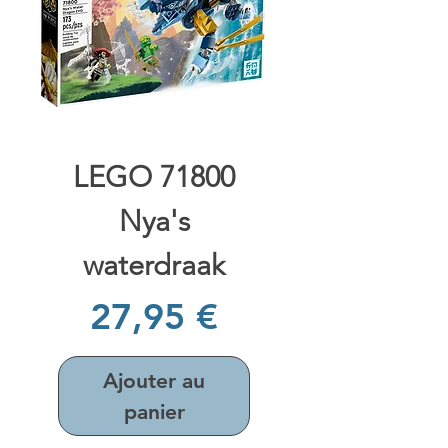
LEGO 71800
Nya's
waterdraak
Prix
27,95 €
Ajouter au
panier