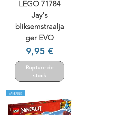
LEGO 71784
Jay's
bliksemstraalja
ger EVO
Prix
9,95 €
Rupture de
stock
AANRADER