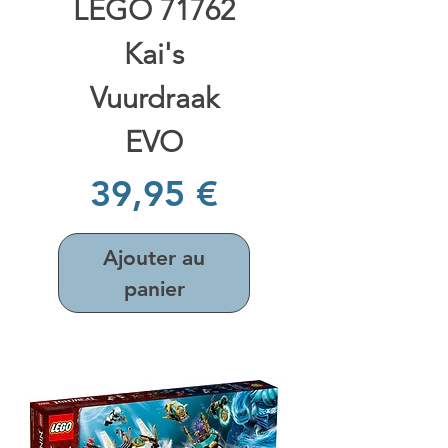
LEGO 71762
Kai's
Vuurdraak
EVO
Prix
39,95 €
Ajouter au
panier