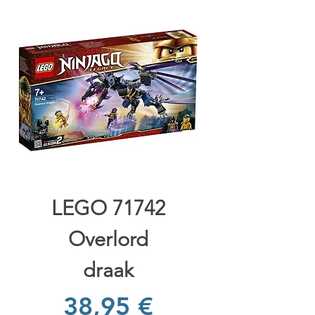
LEGO 71742
Overlord
draak
Prix
38,95 €