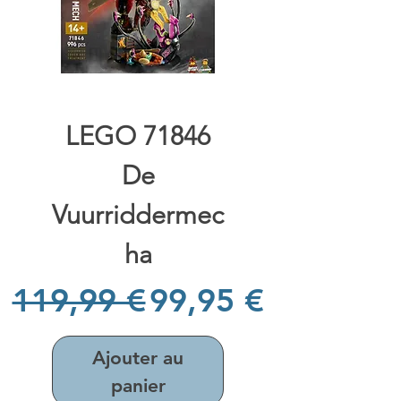
LEGO 71846
De
Vuurriddermec
ha
Prix original
Prix promotionn
119,99 €
99,95 €
Ajouter au
panier