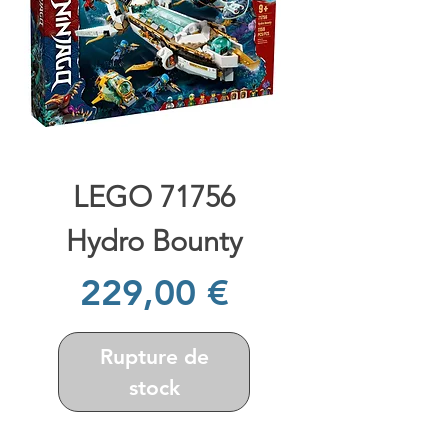
LEGO 71756
Hydro Bounty
Prix
229,00 €
Rupture de
stock