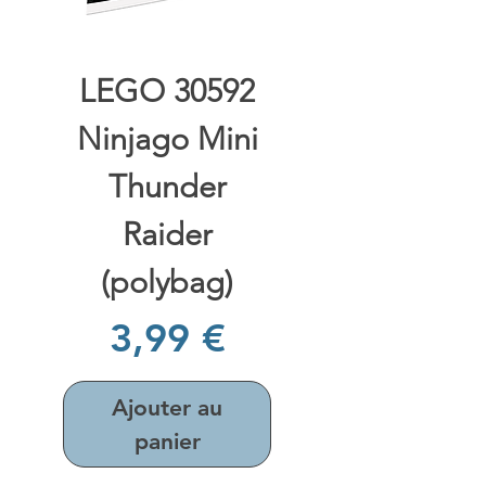
LEGO 30592
Ninjago Mini
Thunder
Raider
(polybag)
Prix
3,99 €
Ajouter au
panier