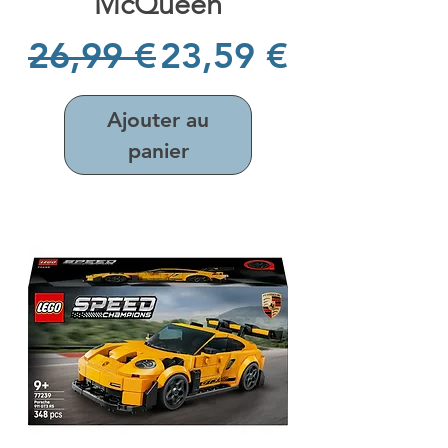
McQueen
Prix original
Prix promotionne
26,99 €
23,59 €
Ajouter au
panier