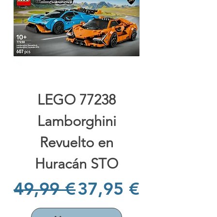
LEGO 77238
Lamborghini
Revuelto en
Huracán STO
Prix original
Prix promotionne
49,99 €
37,95 €