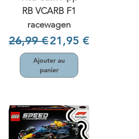
RB VCARB F1
racewagen
Prix original
Prix promotionne
26,99 €
21,95 €
Ajouter au
panier