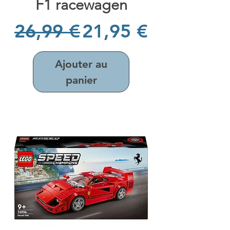
F1 racewagen
Prix original
Prix promotionne
26,99 €
21,95 €
Ajouter au
panier