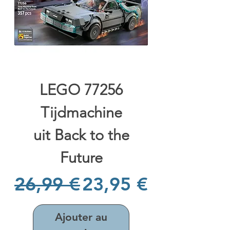
LEGO 77256
Tijdmachine
uit Back to the
Future
Prix original
Prix promotionne
26,99 €
23,95 €
Ajouter au