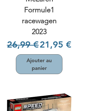
Formule1
racewagen
2023
Prix original
Prix promotionne
26,99 €
21,95 €
Ajouter au
panier