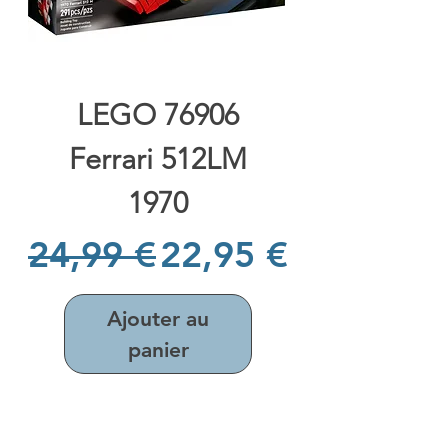
LEGO 76906
Ferrari 512LM
1970
Prix original
Prix promotionne
24,99 €
22,95 €
Ajouter au
panier