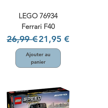
LEGO 76934
Ferrari F40
Prix original
Prix promotionne
26,99 €
21,95 €
Ajouter au
panier