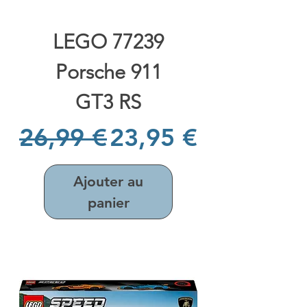
LEGO 77239
Porsche 911
GT3 RS
Prix original
Prix promotionne
26,99 €
23,95 €
Ajouter au
panier