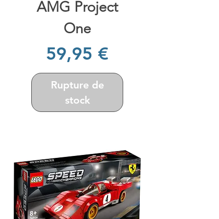
AMG Project
One
Prix
59,95 €
Rupture de
stock