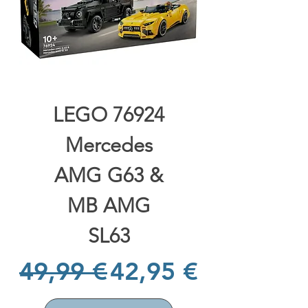
LEGO 76924
Mercedes
AMG G63 &
MB AMG
SL63
Prix original
Prix promotionne
49,99 €
42,95 €