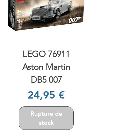
LEGO 76911
Aston Martin
DB5 007
Prix
24,95 €
Rupture de
stock