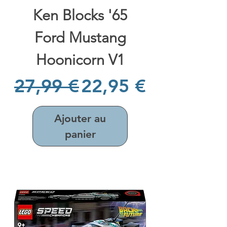
Ken Blocks '65
Ford Mustang
Hoonicorn V1
Prix original
Prix promotionne
27,99 €
22,95 €
Ajouter au
panier