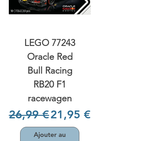
LEGO 77243
Oracle Red
Bull Racing
RB20 F1
racewagen
Prix original
Prix promotionne
26,99 €
21,95 €
Ajouter au