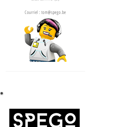
Courriel :
tom@spego.be