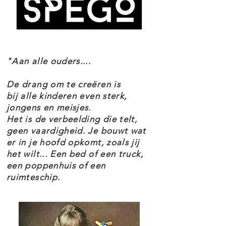
oogdecoraties die nieuw zijn in
2023 en tegels om ze te laten
lachen of fronsen. Met hun
"Aan alle ouders....
beweegbare, verstelbare armen,
grijpgrage handen en draaibare
De drang om te creëren is
staarten kunnen de apen allerlei
bij alle kinderen even sterk,
jongens en meisjes.
fantasierijke dingen doen – elkaars
Het is de verbeelding die telt,
hand vasthouden, aan de boom
geen vaardigheid. Je bouwt wat
er in je hoofd opkomt, zoals jij
hangen, bananen stelen, vogels
het wilt... Een bed of een truck,
plagen – terwijl ze de fijne
een poppenhuis of een
motoriek en het creatieve
ruimteschip.
zelfvertrouwen van kinderen
stimuleren. Naast een stapsgewijze
bouwhandleiding met