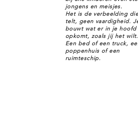
jongens en meisjes.
Dit unieke creatieve speelgoed 
Het is de verbeelding di
telt, geen vaardigheid. J
inclusief minifiguren van een m
bouwt wat er in je hoofd
vogelfiguur, zodat je leuke gezi
opkomt, zoals jij het wilt.
hoort er bij de set een boekje m
Een bed of een truck, ee
poppenhuis of een
fan die deze LEGO Ideas set hee
ruimteschip.
hem heeft ontwikkeld.
De LEGO 21318 Boomhuis set maa
Ideas.
LEGO 21318 BOOMHUIS KENME
Dit uitdagende bouwspeelgoed m