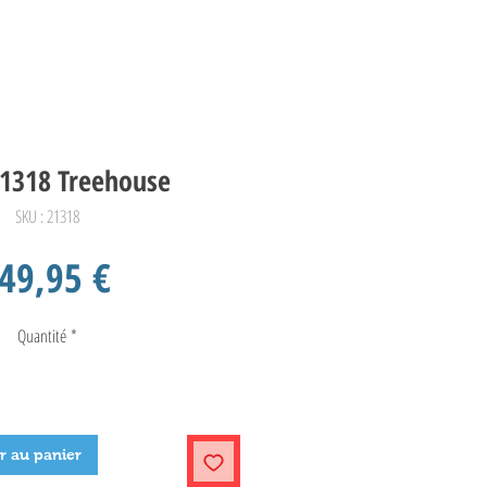
1318 Treehouse
SKU : 21318
Prix
49,95 €
Quantité
*
r au panier