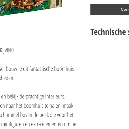
Com
Technische s
LEGO 21318 BOOMHUIS 
IJVING
Setnummer
21318
Leeftijd 16+
et bouw je dit fantastische boomhuis
Onderdelen 3036
jkheden.
Thema's Exclusives & Ide
EAN 5702016554205
n bekijk de prachtige interieurs.
ken naar het boomhuis te halen, maak
 schommel boven de beek die voor het
r minifiguren en extra elementen om het