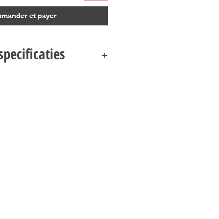
mander et payer
pecificaties
SPECIFICATIES
as