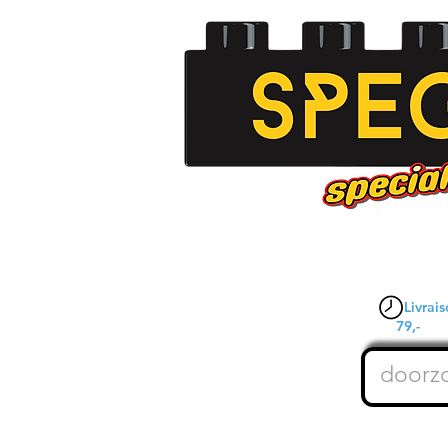
Livrais
79,-