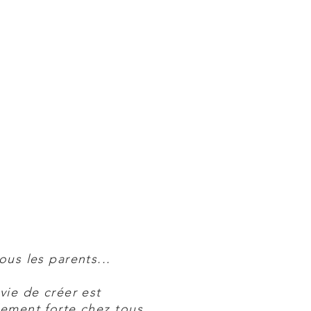
ous les parents...
vie de créer est
ement forte chez tous