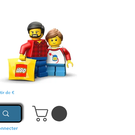
ir de €
onnecter