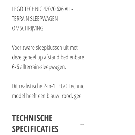
LEGO TECHNIC 42070 6X6 ALL-
TERRAIN SLEEPWAGEN
OMSCHRIJVING
Voer zware sleepklussen uit met
deze geheel op afstand bedienbare
6x6 allterrain-sleepwagen.
Dit realistische 2-in-1 LEGO Technic
model heeft een blauw, rood, geel
en zwart kleurenschema, enorme
banden, een zwaar kaliber
TECHNISCHE
voorbumper met ketting en haak,
SPECIFICATIES
beweegbare verlichting en een