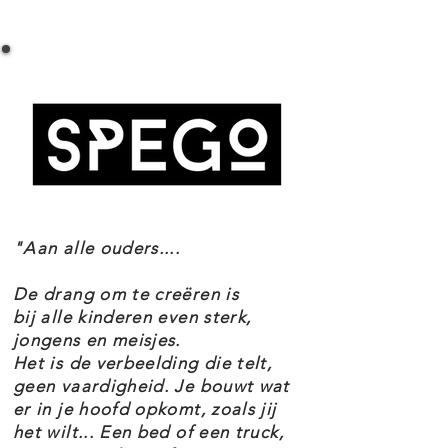
LEGO TECHNIC 42070 6X6 ALLTERRAIN
gedetailleerde cabine met deuren
SLEEPWAGEN SPECIFICATIES
die open kunnen. De op afstand
Setnummer 42070
bedienbare functies zijn: voor- en
Leeftijd 11+
achteruit rijden, sturen van de
Onderdelen 1862
Thema's Vintage & Technic
voorwielen, uitschuiven van de
EAN 5702015869768
steunvoeten en bedienen van de
kraan en de takel. Bouw het model
"Aan alle ouders....
om tot een onderzoeksvoertuig
voor een dubbele dosis bouw- en
De drang om te creëren is
speelplezier!
bij alle kinderen even sterk,
jongens en meisjes.
Het is de verbeelding die telt,
De LEGO Technic 42070 6x6
geen vaardigheid. Je bouwt wat
er in je hoofd opkomt, zoals jij
Allterrain Sleepwagen set maakt
het wilt... Een bed of een truck,
deel uit van het thema Vintage &