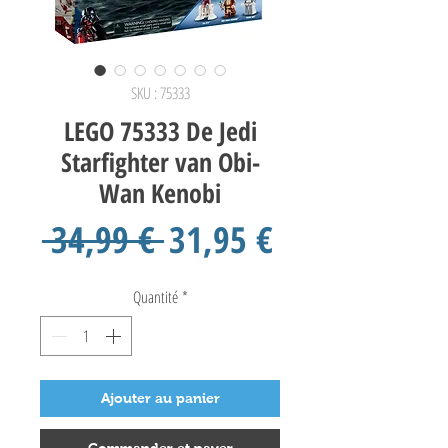
SKU : 75333
LEGO 75333 De Jedi
Starfighter van Obi-
Wan Kenobi
Prix
Prix
 34,99 € 
31,95 €
original
promotionn
Quantité
*
Ajouter au panier
Commander et payer