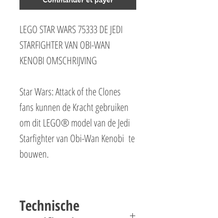
LEGO STAR WARS 75333 DE JEDI
STARFIGHTER VAN OBI-WAN
KENOBI OMSCHRIJVING
Star Wars: Attack of the Clones
fans kunnen de Kracht gebruiken
om dit LEGO® model van de Jedi
Starfighter van Obi-Wan Kenobi te
bouwen.
Dit cadeau voor kinderen vanaf 7
jaar heeft een cockpit die open kan
Technische
voor de minifiguur van Obi-Wan, 2