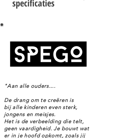
specificaties
noppenschieters, een inklapbaar
LEGO STAR WARS 75333 DE JEDI
landingsgestel, opbergclips voor
STARFIGHTER VAN OBI-WAN KENOBI
het lichtzwaard en een
SPECIFICATIES
bevestigingspunt op de vleugel
Setnummer 75333
voor droid R4-P17's hoofd.
Leeftijd 7+
Onderdelen 282
Inclusief 2 LEGO Star Wars™
Thema's Star Wars
minifiguren: Obi-Wan en, voor het
EAN 5702017155593
allereerst, de Kaminoaan Taun We,
"Aan alle ouders....
plus een LEGO figuur van de R4-
P17 astromech droid.
De drang om te creëren is
bij alle kinderen even sterk,
jongens en meisjes.
Deze set bevat stapsgewijze
Het is de verbeelding die telt,
bouwinstructies. Neem ook eens
geen vaardigheid. Je bouwt wat
er in je hoofd opkomt, zoals jij
een kijkje in de LEGO